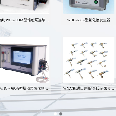
瀚时WHG-660A型蠕动泵连续进
WHG-630A型氢化物发生器
样氢化物发生器
WHG－690A型蠕动泵氢化物发
WNA(配进口原吸)吴氏金属套玻
生器
璃高效雾化器