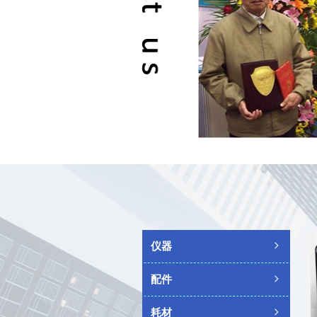
仪器
ꁇ
配件
ꁇ
耗材
ꁇ