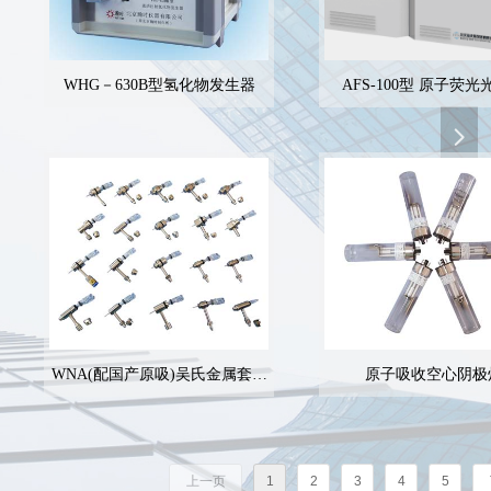
WHG－630B型氢化物发生器
AFS-100型 原
넲
WNA(配国产原吸)吴氏金属套玻
原子吸收空心阴极
璃高效雾化器
上一页
1
2
3
4
5